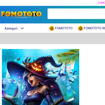
FOM
FOMOTOTO
FOMOTOTO R
Kategori